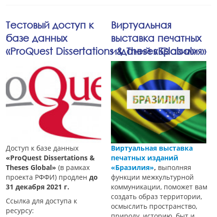
Тестовый доступ к
Виртуальная
базе данных
выставка печатных
«ProQuest Dissertations & Theses Global»
изданий «Бразилия»
Доступ к базе данных
Виртуальная выставка
«ProQuest Dissertations &
печатных изданий
Theses Global»
(в рамках
«Бразилия»
,
выполняя
проекта РФФИ) продлен
до
функции межкультурной
31 декабря 2021 г.
коммуникации, поможет вам
создать образ территории,
Ссылка для доступа к
осмыслить пространство,
ресурсу:
природу, историю, быт и