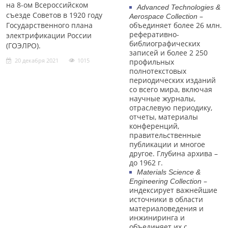
на 8-ом Всероссийском
Advanced Technologies &
съезде Советов в 1920 году
–
Aerospace Collection
Государственного плана
объединяет более 26 млн.
реферативно-
электрификации России
библиографических
(ГОЭЛРО).
записей и более 2 250
20 декабря 2021
1015
профильных
полнотекстовых
периодических изданий
со всего мира, включая
научные журналы,
отраслевую периодику,
отчеты, материалы
конференций,
правительственные
публикации и многое
другое. Глубина архива –
до 1962 г.
Materials Science &
–
Engineering Collection
индексирует важнейшие
источники в области
материаловедения и
инжиниринга и
объединяет их с