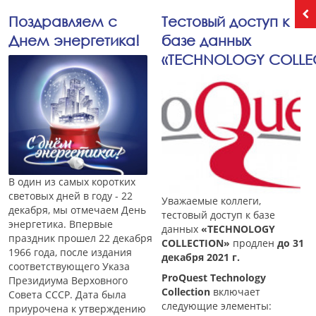
Поздравляем с
Тестовый доступ к
Днем энергетика!
базе данных
«TECHNOLOGY COLLE
В один из самых коротких
световых дней в году - 22
Уважаемые коллеги,
декабря, мы отмечаем День
тестовый доступ к базе
энергетика. Впервые
данных
«T
ECHNOLOGY
праздник прошел 22 декабря
COLLECTION
»
продлен
до 31
1966 года, после издания
декабря 2021 г.
соответствующего Указа
ProQuest Technology
Президиума Верховного
Collection
включает
Совета СССР. Дата была
следующие элементы:
приурочена к утверждению