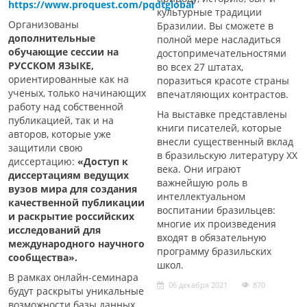
https://www.proquest.com/pqdtglobal
культурные традиции
Организованы
Бразилии. Вы сможете в
дополнительные
полной мере насладиться
обучающие сессии на
достопримечательностями
РУССКОМ ЯЗЫКЕ,
во всех 27 штатах,
ориентированные как на
поразиться красоте страны
ученых, только начинающих
впечатляющих контрастов.
работу над собственной
На выставке представлены
публикацией, так и на
книги писателей, которые
авторов, которые уже
внесли существенный вклад
защитили свою
в бразильскую литературу XX
диссертацию:
«Доступ к
века. Они играют
диссертациям ведущих
важнейшую роль в
вузов мира для создания
интеллектуальном
качественной публикации
воспитании бразильцев:
и раскрытие российских
многие их произведения
исследований для
входят в обязательную
международного научного
программу бразильских
сообщества».
школ.
В рамках онлайн-семинара
06 декабря 2021
870
будут раскрыты уникальные
возможности базы данных