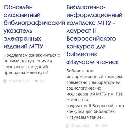
Обновлён
Библиотечно-
алфавитный
информационный
библиографический
комплекс МГТУ -
указатель
лауреат II
электронных
Всероссийского
изданий МГТУ
конкурса для
библиотек
Предлагаем ознакомиться с
новыми поступлениями
«Изучаем чтение»
электронных изданий
Библиотечно-
преподавателей вуза!
информационный комплекс
27 июля 2022
969
совместно с лабораторией
социологических
исследований МГТУ им. Г.И.
Носова стал
лауреатом II Всероссийского
конкурса для библиотек
«Изучаем чтение».
30 мая 2022
1013