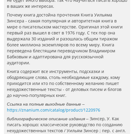
не будет иного выбора. Так что научиться писать хорошо
в ваших же интересах.
Почему книга достойна прочтения Книга Уильяма
Зинсера - самая популярная и авторитетная книга в
мире о писательском мастерстве. Оригинал этой книги
первый раз вышел в свет в 1976 году. С тех пор она
выдержала 30 изданий и разошлась общим тиражом
более миллиона экземпляров по всему миру. Книга
переведена блестящим переводчиком Владимиром
Бабковым и адаптирована для русскоязычной
аудитории.
Книга содержит все инструменты, подсказки и
ободряющие слова, столь необходимые каждому, кому
приходится или кто по собственному желанию пишет
нехудожественные тексты - от деловых писем и блогов
до научно-популярных книг.
Ссылка на полные выходные данные –
https://znanium.com/catalog/product/1220976
Зинсер, У. Как
библиографическое описание издания –
писать хорошо: классическое руководство по созданию
нехудожественных текстов / Уильям Зинсер ; пер. с англ.