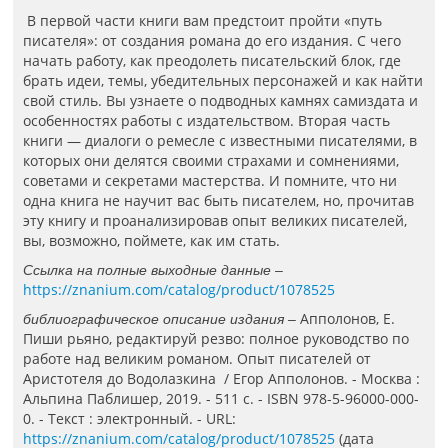
В первой части книги вам предстоит пройти «путь
писателя»: от создания романа до его издания. С чего
начать работу, как преодолеть писательский блок, где
брать идеи, темы, убедительных персонажей и как найти
свой стиль. Вы узнаете о подводных камнях самиздата и
особенностях работы с издательством. Вторая часть
книги — диалоги о ремесле с известными писателями, в
которых они делятся своими страхами и сомнениями,
советами и секретами мастерства. И помните, что ни
одна книга не научит вас быть писателем, но, прочитав
эту книгу и проанализировав опыт великих писателей,
вы, возможно, поймете, как им стать.
Ссылка на полные выходные данные –
https://znanium.com/catalog/product/1078525
Апполонов, Е.
библиографическое описание издания –
Пиши рьяно, редактируй резво: полное руководство по
работе над великим романом. Опыт писателей от
Аристотеля до Водолазкина / Егор Апполонов. - Москва :
Альпина Паблишер, 2019. - 511 с. - ISBN 978-5-96000-000-
0. - Текст : электронный. - URL:
https://znanium.com/catalog/product/1078525
(дата