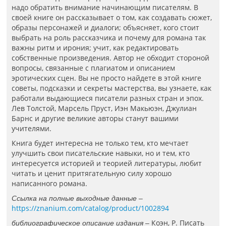
надо обратить внимание начинающим писателям. В
своей книге он рассказывает о том, как создавать сюжет,
образы персонажей и диалоги; объясняет, кого стоит
выбрать на роль рассказчика и почему для романа так
важны ритм и ирония; учит, как редактировать
собственные произведения. Автор не обходит стороной
вопросы, связанные с плагиатом и описанием
эротических сцен. Вы не просто найдете в этой книге
советы, подсказки и секреты мастерства, вы узнаете, как
работали выдающиеся писатели разных стран и эпох.
Лев Толстой, Марсель Пруст, Иэн Макьюэн, Джулиан
Барнс и другие великие авторы станут вашими
учителями.
Книга будет интересна не только тем, кто мечтает
улучшить свои писательские навыки, но и тем, кто
интересуется историей и теорией литературы, любит
читать и ценит притягательную силу хорошо
написанного романа.
Ссылка на полные выходные данные –
https://znanium.com/catalog/product/1002894
Коэн, Р. Писать
библиографическое описание издания –