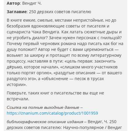
Автор
: Вендиг Ч.
Заглавие
: 250 дерзких советов писателю
В книге емкие, смелые, местами непристойные, но до
безобразия вдохновляющие советы от писателя и
сценариста Чака Вендига. Как латать сюжетные дыры и
не угробить диалог? Зачем нужен персонаж с гнильцой?
Почему первый черновик романа надо писать как бог на
душу положит? Автор не будет с вами церемониться —
возьмет за шкирку и протащит по всему литературному
процессу, наставляя в пути: «цель первая: закончить
д#рьмо, которое начали», «слишком много участников
только портят оргию», «раздутые описания — от вашего
раздутого эго», а «объяснение — песок в трусах
истории».
Поверьте, таких книг о писательстве вы еще не
встречали.
Ссылка на полные выходные данные –
https://znanium.com/catalog/product/1001959
Вендиг, Ч. 250
библиографическое описание издания –
дерзких советов писателю: Научно-популярное / Вендиг