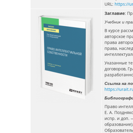
URL:
https://u
Заглавие
: П
Учебник и пра
В курсе расс
авторское пр
права авторо
права, насле
интеллектуал
Указанные т
договоров, Г
разработанно
Ссылка на п
https://urait
Библиографи
Право интелл
Е. А. Поздняк
испр. и доп. 
образование).
Образователь