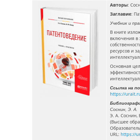
Авторы
: Сос
Заглавие
: П
Учебник и пра
В книге изло
включения в
собственност
ресурсов и з
интеллектуал
Основная цел
эффективност
интеллектуал
Ссылка на п
https://urait
Библиографи
Соснин, Э.
А.
Э. А. Соснин,
(Высшее образ
Образователь
URL:
https://u