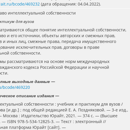
rait.ru/bcode/469232
(дата обращения: 04.04.2022).
раво интеллектуальной собственности
ктикум для вузов
матриваются общее понятие интеллектуальной собственности,
аво и его источники, объекты авторских и смежных прав,
в и иных лиц, смежные права, передача имущественного
дование исключительных прав, договоры в праве
ьной собственности.
емы рассматриваются на основе норм международных
ражданского кодекса Российской Федерации и научной
сти.
—
олные выходные данные
.ru/bcode/469220
—
ческое описание издания
ектуальной собственности : учебник и практикум для вузов /
ова [и др.] ; под общей редакцией Е. А. Поздняковой. — 3-е изд.,
— Москва : Издательство Юрайт, 2021. — 374 с. — (Высшее
 — ISBN 978-5-534-12825-3. — Текст : электронный //
ная платформа Юрайт [сайт]. —