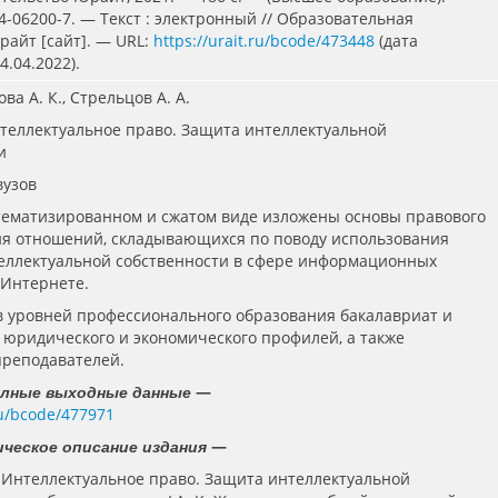
4-06200-7. — Текст : электронный // Образовательная
айт [сайт]. — URL:
https://urait.ru/bcode/473448
(дата
.04.2022).
ова А. К., Стрельцов А. А.
нтеллектуальное право. Защита интеллектуальной
и
вузов
стематизированном и сжатом виде изложены основы правового
я отношений, складывающихся по поводу использования
еллектуальной собственности в сфере информационных
 Интернете.
в уровней профессионального образования бакалавриат и
 юридического и экономического профилей, а также
преподавателей.
—
олные выходные данные
.ru/bcode/477971
—
ческое описание издания
Интеллектуальное право. Защита интеллектуальной