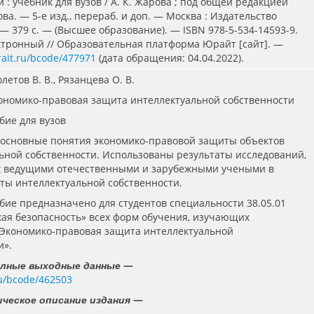
 : учебник для вузов / А. К. Жарова ; под общей редакцией
ова. — 5-е изд., перераб. и доп. — Москва : Издательство
— 379 с. — (Высшее образование). — ISBN 978-5-534-14593-9.
ектронный // Образовательная платформа Юрайт [сайт]. —
rait.ru/bcode/477971
(дата обращения: 04.04.2022).
олетов В. В., Рязанцева О. В.
кономико-правовая защита интеллектуальной собственности
бие для вузов
основные понятия экономико-правовой защиты объектов
ьной собственности. Использованы результаты исследований,
 ведущими отечественными и зарубежными учеными в
ты интеллектуальной собственности.
бие предназначено для студентов специальности 38.05.01
ая безопасность» всех форм обучения, изучающих
Экономико-правовая защита интеллектуальной
и».
—
олные выходные данные
.ru/bcode/462503
—
ческое описание издания