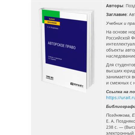
Авторы
: Поз
Заглавие
: А
Учебник и пра
На основе но
Российской Ф
интеллектуал
объекты авто
наследование
Для студенто
высших юриди
занимается в
и смежных с 
Ссылка на п
https://urait
Библиографи
Позднякова, Е
Е. А. Поздняк
238 с. — (Выс
электронный 