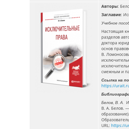
Авторы
: Бело
Заглавие
: И
Учебное пособ
Настоящая кн
разделов авт
доктора юрид
основ правов
В. Ломоносов
исключительн
исключительн
смежным и п
Ссылка на п
https://urait
Библиографи
И
Белов, В. А.
В. А. Белов. 
образование).
Образователь
URL:
https://u