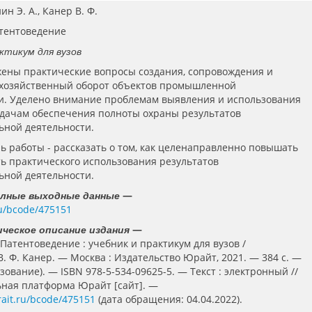
нин Э. А., Канер В. Ф.
атентоведение
ктикум для вузов
жены практические вопросы создания, сопровождения и
 хозяйственный оборот объектов промышленной
и. Уделено внимание проблемам выявления и использования
адачам обеспечения полноты охраны результатов
ьной деятельности.
ь работы - рассказать о том, как целенаправленно повышать
ь практического использования результатов
ьной деятельности.
—
олные выходные данные
.ru/bcode/475151
—
ческое описание издания
Патентоведение : учебник и практикум для вузов /
 В. Ф. Канер. — Москва : Издательство Юрайт, 2021. — 384 с. —
ование). — ISBN 978-5-534-09625-5. — Текст : электронный //
ная платформа Юрайт [сайт]. —
rait.ru/bcode/475151
(дата обращения: 04.04.2022).