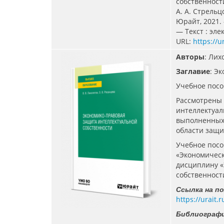
собственности
А. А. Стрельц
Юрайт, 2021. 
— Текст : эл
URL:
https://u
Авторы
: Лих
Заглавие
: Э
Учебное посо
Рассмотрены 
интеллектуал
выполненных
области защи
Учебное посо
«Экономическ
дисциплину «
собственност
Ссылка на п
https://urait
Библиографи