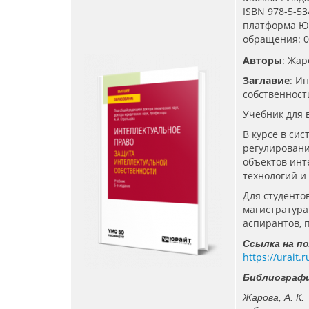
ISBN 978-5-53
платформа Юр
обращения: 04
Авторы
: Жар
Заглавие
: И
собственност
Учебник для 
В курсе в си
регулировани
объектов инт
технологий и
Для студенто
магистратура
аспирантов, 
Ссылка на п
https://urait
Библиографи
Жарова, А. К.