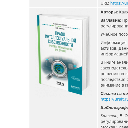
URL:
https://u
Авторы
: Кал
Заглавие
: П
регулировани
Учебное посо
Информация в
активов. Дан
информацией,
В книге анали
законодатель
решению возн
последствия 
внимание в к
Ссылка на п
https://urait
Библиографи
Калятин, В. О
регулирование
Москва : Изд