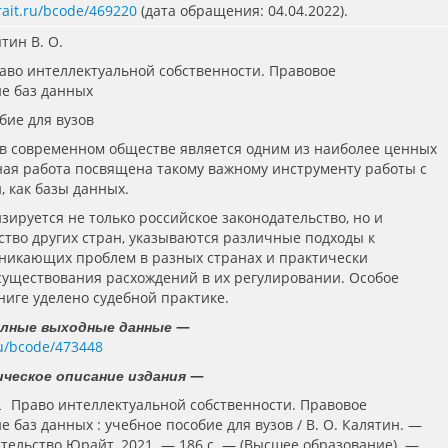
rait.ru/bcode/469220
(дата обращения: 04.04.2022).
ятин В. О.
раво интеллектуальной собственности. Правовое
е баз данных
бие для вузов
 современном обществе является одним из наиболее ценных
ная работа посвящена такому важному инструменту работы с
 как базы данных.
зируется не только российское законодательство, но и
ство других стран, указываются различные подходы к
икающих проблем в разных странах и практически
существования расхождений в их регулировании. Особое
ниге уделено судебной практике.
—
олные выходные данные
.ru/bcode/473448
—
ческое описание издания
Право интеллектуальной собственности. Правовое
.
 баз данных : учебное пособие для вузов / В. О. Калятин. —
ательство Юрайт, 2021. — 186 с. — (Высшее образование). —