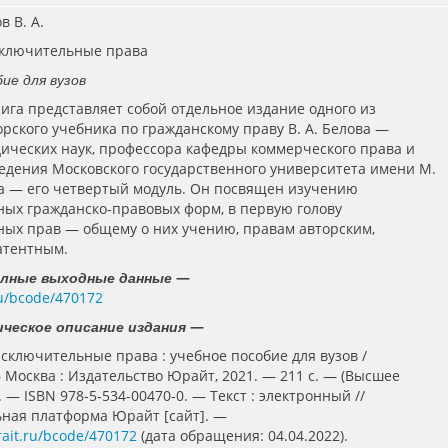
в В. А.
сключительные права
ие для вузов
ига представляет собой отдельное издание одного из
орского учебника по гражданскому праву В. А. Белова —
ических наук, профессора кафедры коммерческого права и
едения Московского государственного университета имени М.
а — его четвертый модуль. Он посвящен изучению
ых гражданско-правовых форм, в первую голову
ых прав — общему о них учению, правам авторским,
атентным.
—
олные выходные данные
.ru/bcode/470172
—
ческое описание издания
сключительные права : учебное пособие для вузов /
— Москва : Издательство Юрайт, 2021. — 211 с. — (Высшее
 — ISBN 978-5-534-00470-0. — Текст : электронный //
ная платформа Юрайт [сайт]. —
rait.ru/bcode/470172
(дата обращения: 04.04.2022).