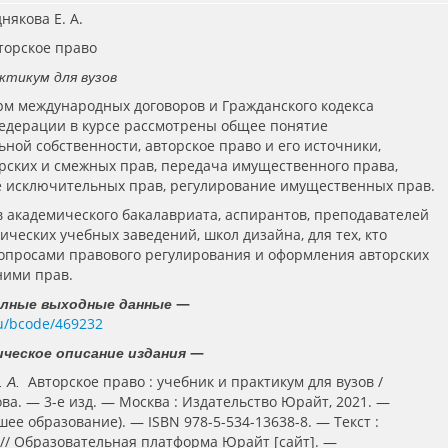
днякова Е. А.
вторское право
ктикум для вузов
рм международных договоров и Гражданского кодекса
едерации в курсе рассмотрены общее понятие
ьной собственности, авторское право и его источники,
рских и смежных прав, передача имущественного права,
 исключительных прав, регулирование имущественных прав.
в академического бакалавриата, аспирантов, преподавателей
ческих учебных заведений, школ дизайна, для тех, кто
опросами правового регулирования и оформления авторских
ними прав.
—
олные выходные данные
.ru/bcode/469232
—
ческое описание издания
Авторское право : учебник и практикум для вузов /
. А.
ова. — 3-е изд. — Москва : Издательство Юрайт, 2021. —
шее образование). — ISBN 978-5-534-13638-8. — Текст :
// Образовательная платформа Юрайт [сайт]. —