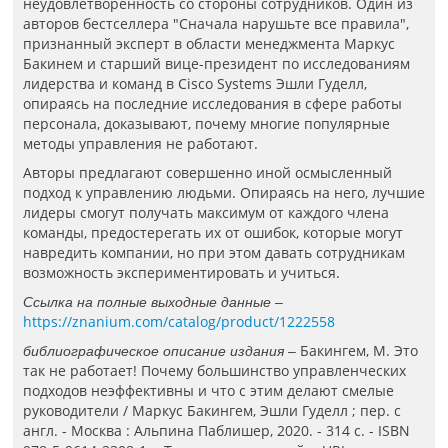
неудовлетворенность со стороны сотрудников. Один из
авторов бестселлера "Сначала нарушьте все правила",
признанный эксперт в области менеджмента Маркус
Бакинем и старший вице-президент по исследованиям
лидерства и команд в Cisco Systems Эшли Гуделл,
опираясь на последние исследования в сфере работы
персонала, доказывают, почему многие популярные
методы управления не работают.
Авторы предлагают совершенно иной осмысленный
подход к управлению людьми. Опираясь на него, лучшие
лидеры смогут получать максимум от каждого члена
команды, предостерегать их от ошибок, которые могут
навредить компании, но при этом давать сотрудникам
возможность экспериментировать и учиться.
Ссылка на полные выходные данные –
https://znanium.com/catalog/product/1222558
Бакингем, М. Это
библиографическое описание издания –
так не работает! Почему большинство управленческих
подходов неэффективны и что с этим делают смелые
руководители / Маркус Бакингем, Эшли Гуделл ; пер. с
англ. - Москва : Альпина Паблишер, 2020. - 314 с. - ISBN