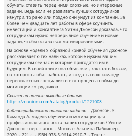
обучать, ставить перед ними сложные, но интересные
задачи. Ведь если не развивать лучших сотрудников
изнутри, то рано или поздно они уйдут из компании. За
более чем двадцать лет работы в сфере коучинга,
инвестиций и консалтинга Уитни Джонсон доказала, что
сотрудникам нужно непрерывное обучение и новые
задачи, чтобы оставаться мотивированными.
На основе модели S-образной кривой обучения Джонсон
рассказывает о тех навыках, которые нужны вашим
сотрудникам сейчас и которые пригодятся им в
будущем. В своей книге она объясняет, как стать боссом,
на которого любят работать, и создать свою команду
первоклассных специалистов: от процесса найма до
мотивации сотрудников.
Ссылка на полные выходные данные –
https://znanium.com/catalog/product/1221008
Джонсон, У.
библиографическое описание издания –
Команда А: модель обучения и мотивации для
профессионального роста ваших сотрудников / Уитни
Джонсон ; пер. с англ. - Москва : Альпина Паблишер,
2020. - 221 с. - ISBN 978-5-9614-2910-7. - Текст :