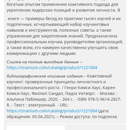
богатым опытом применения коактивного подхода для
укрепления лидерских позиций и развития личности. В
книге — примеры бесед из практики тысяч коучей и их
подопечных, исчерпывающий набор коучинговых
навыков и инструментов, полезные советы, а также
упражнения для закрепления знаний. Предназначена
профессиональным коучам, руководителям организаций,
а также всем, кто намерен качественно улучшить свою
коммуникацию с другими людьми.
Ссылка на полные выходные данные –
https://znanium.com/catalog/product/1221004
Коактивный
библиографическое описание издания –
коучинг: проверенные принципы личностного и
профессионального роста / Генри Кимси-Хаус, Карен
Кимси-Хаус, Филлип Сандал, Лаура Уитворт. - Москва :
Альпина Паблишер, 2020. - 264 с. - ISBN 978-5-9614-2827-
8. - Текст : электронный. - URL:
https://znanium.com/catalog/product/1221004
(дата
обращения: 05.04.2021). – Режим доступа: по подписке.