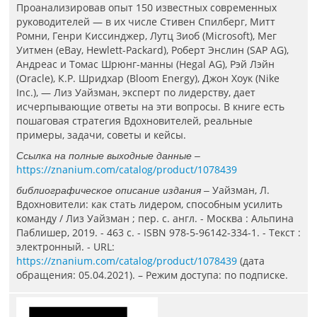
Проанализировав опыт 150 известных современных
руководителей — в их числе Стивен Спилберг, Митт
Ромни, Генри Киссинджер, Лутц Зиоб (Microsoft), Мег
Уитмен (еВау, Hewlett-Packard), Роберт Энслин (SAP AG),
Андреас и Томас Шрюнг-манны (Hegal AG), Рэй Лэйн
(Oracle), К.Р. Шридхар (Bloom Energy), Джон Хоук (Nike
Inc.), — Лиз Уайзман, эксперт по лидерству, дает
исчерпывающие ответы на эти вопросы. В книге есть
пошаговая стратегия Вдохновителей, реальные
примеры, задачи, советы и кейсы.
Ссылка на полные выходные данные –
https://znanium.com/catalog/product/1078439
Уайзман, Л.
библиографическое описание издания –
Вдохновители: как стать лидером, способным усилить
команду / Лиз Уайзман ; пер. с. англ. - Москва : Альпина
Паблишер, 2019. - 463 с. - ISBN 978-5-96142-334-1. - Текст :
электронный. - URL:
https://znanium.com/catalog/product/1078439
(дата
обращения: 05.04.2021). – Режим доступа: по подписке.