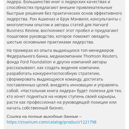
лидера. Большинство книг о лидерских качествах и
способностях предлагают внешне привлекательные
быстрые решения без практических основ эффективного
лидерства. Рон Ашкеназ и Брук Мэнвилл, консультанты с
многолетним опытом и авторы статей для Harvard
Business Review, восполняют этот пробел и предлагают
пошаговое руководство, которое поможет овладеть
шестью основными практиками лидерства.
На примерах из опыта выдающихся топ-менеджеров
Федерального банка, медиакомпании Thomson Reuters,
фонда Ford Foundation и других компаний авторы
рассказывают, как создать видение компании,
разработать конкурентоспособную стратегию,
сформировать выдающуюся команду, достигать
поставленных целей, внедрять инновации и управлять
собой. «Настольная книга лидера» будет полезна для тех,
кто хочет подняться на новую ступень своей карьеры,
расти как профессионал на руководящей позиции или
начать собственный бизнес.
Ссылка на полные выходные данные –
https://znanium.com/catalog/product/1221798