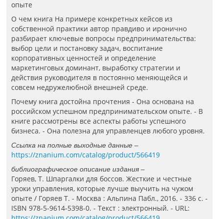
опыте
О чем книга На примере конкретных кейсов из
собственной практики автор правдиво и иронично
разбирает ключевые вопросы предпринимательства:
выбор цели и постановку задач, воспитание
корпоративных ценностей и определение
маркетинговых доминант, выработку стратегии и
действия руководителя в постоянно меняющейся и
совсем недружелюбной внешней среде.
Почему книга достойна прочтения - Она основана на
российском успешном предпринимательском опыте. - В
книге рассмотрены все аспекты работы успешного
бизнеса. - Она полезна для управленцев любого уровня.
Ссылка на полные выходные данные –
https://znanium.com/catalog/product/566419
библиографическое описание издания –
Горяев, Т. Шпаргалки для боссов. Жесткие и честные
уроки управления, которые лучше выучить на чужом
опыте / Горяев Т. - Москва : Альпина Пабл., 2016. - 336 с. -
ISBN 978-5-9614-5398-0. - Текст : электронный. - URL:
https://znanium.com/catalog/product/566419