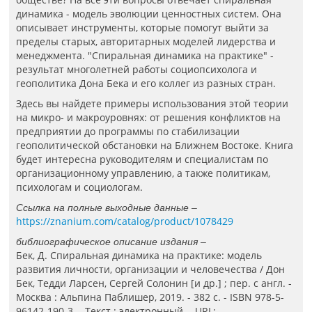
динамика - модель эволюции ценностных систем. Она
описывает инструменты, которые помогут выйти за
пределы старых, авторитарных моделей лидерства и
менеджмента. "Спиральная динамика на практике" -
результат многолетней работы социопсихолога и
геополитика Дона Бека и его коллег из разных стран.
Здесь вы найдете примеры использования этой теории
на микро- и макроуровнях: от решения конфликтов на
предприятии до программы по стабилизации
геополитической обстановки на Ближнем Востоке. Книга
будет интересна руководителям и специалистам по
организационному управлению, а также политикам,
психологам и социологам.
Ссылка на полные выходные данные –
https://znanium.com/catalog/product/1078429
библиографическое описание издания –
Бек, Д. Спиральная динамика на практике: модель
развития личности, организации и человечества / Дон
Бек, Тедди Ларсен, Сергей Солонин [и др.] ; пер. с англ. -
Москва : Альпина Паблишер, 2019. - 382 с. - ISBN 978-5-
96142-190-3. - Текст : электронный. - URL: