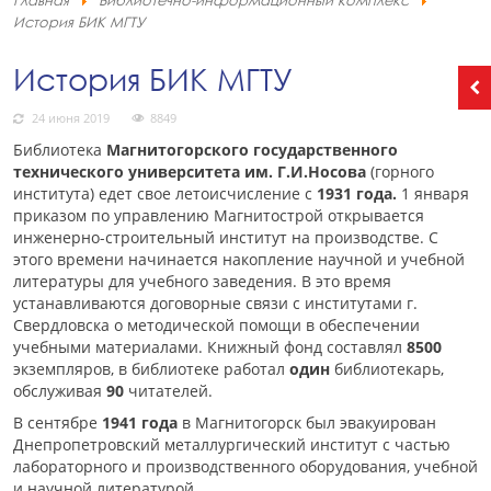
Главная
Библиотечно-информационный комплекс
История БИК МГТУ
История БИК МГТУ
24 июня 2019
8849
Библиотека
Магнитогорского государственного
технического университета им. Г.И.Носова
(горного
института) едет свое летоисчисление с
1931
года.
1 января
приказом по управлению Магнитострой открывается
инженерно-строительный институт на производстве. С
этого времени начинается накопление научной и учебной
литературы для учебного заведения. В это время
устанавливаются договорные связи с институтами г.
Свердловска о методической помощи в обеспечении
учебными материалами. Книжный фонд составлял
8500
экземпляров, в библиотеке работал
один
библиотекарь,
обслуживая
90
читателей.
В сентябре
1941 года
в Магнитогорск был эвакуирован
Днепропетровский металлургический институт с частью
лабораторного и производственного оборудования, учебной
и научной литературой.