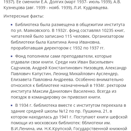
1937). Ее сменили Е.А. Долгих (март 1937- июль 1939), А.В.
Кузнецова (авг. 1939 - нояб. 1939), Л.И. Кудрявцева.
Интересные факты:
Библиотека была размещена в общежитии института
по ул. Маяковского. В 1932г. фонд составлял 10235 книг,
читателей было записано 115 человек. Организатором
библиотеки была Калитина Анна Ивановна,
проработавшая директором с 1932 по 1937 гг.
Фонд пополняли сами преподаватели, которые
отдавали свои книги. Среди них Иван Васильевич
Садчиков, Андрей Константинович Низовцев, Александр
Павлович Капустин, Леонид Михайлович Ауслендер,
Елизавета Павловна Андреева. Особенно внимательно
относился к библиотеке назначенный в 1934г. ректором
института Максим Данилович Василенко. Всегда из
поездок в командировку он привозил книги.
В 1934 г. библиотека вместе с институтом переехала в
здание средней школы №12 по пр. Пушкина, 21, в
котором находилась до 1941 г. Поступают книги шефской
помощи из московских библиотек: бблиотеки им.
В.И.Ленина, им. Н.К.Крупской, Государственной книжной