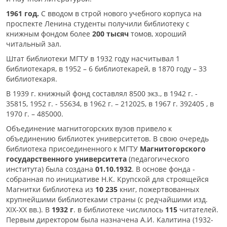
1961
год.
С вводом в строй нового учебного корпуса на
проспекте Ленина студенты получили библиотеку с
книжным фондом более
200 тысяч
томов, хороший
читальный зал.
Штат библиотеки МГТУ в 1932 году насчитывал 1
библиотекаря, в 1952 – 6 библиотекарей, в 1870 году – 33
библиотекаря.
В 1939 г. книжный фонд составлял 8500 экз., в 1942 г. -
35815, 1952 г. - 55634, в 1962 г. – 212025, в 1967 г. 392405 , в
1970 г. – 485000.
Объединение магнитогорских вузов привело к
объединению библиотек университетов. В свою очередь
библиотека присоединенного к МГТУ
Магнитогорского
государственного университета
(педагогического
института) была создана
01.10.1932
. В основе фонда -
собранная по инициативе Н.К. Крупской для строящейся
Магнитки библиотека из
10 235
книг, пожертвованных
крупнейшими библиотеками страны (с редчайшими изд.
ХIХ-ХХ вв.). В
1932 г
. в библиотеке числилось
115
читателей.
Первым директором была назначена А.И. Калитина (1932-