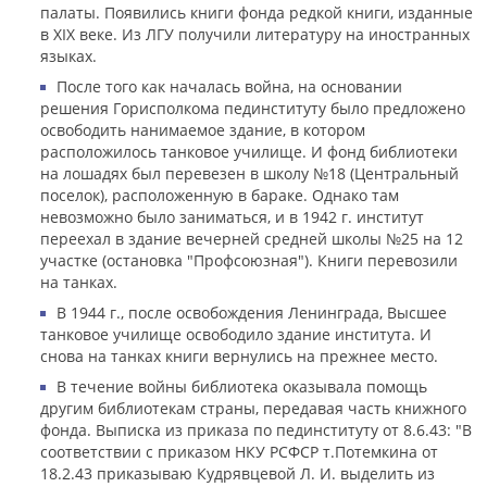
палаты. Появились книги фонда редкой книги, изданные
в XIX веке. Из ЛГУ получили литературу на иностранных
языках.
После того как началась война, на основании
решения Горисполкома пединституту было предложено
освободить нанимаемое здание, в котором
расположилось танковое училище. И фонд библиотеки
на лошадях был перевезен в школу №18 (Центральный
поселок), расположенную в бараке. Однако там
невозможно было заниматься, и в 1942 г. институт
переехал в здание вечерней средней школы №25 на 12
участке (остановка "Профсоюзная"). Книги перевозили
на танках.
В 1944 г., после освобождения Ленинграда, Высшее
танковое училище освободило здание института. И
снова на танках книги вернулись на прежнее место.
В течение войны библиотека оказывала помощь
другим библиотекам страны, передавая часть книжного
фонда. Выписка из приказа по пединституту от 8.6.43: "В
соответствии с приказом НКУ РСФСР т.Потемкина от
18.2.43 приказываю Кудрявцевой Л. И. выделить из