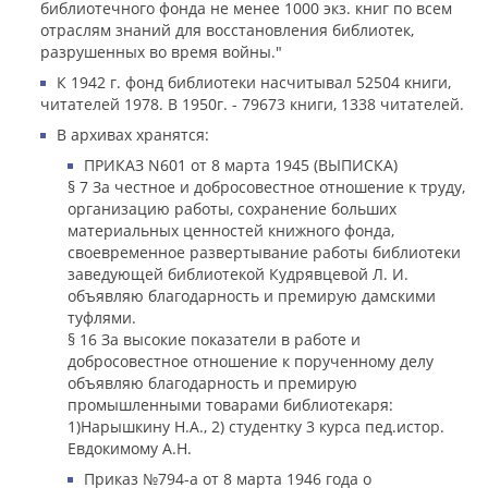
библиотечного фонда не менее 1000 экз. книг по всем
отраслям знаний для восстановления библиотек,
разрушенных во время войны."
К 1942 г. фонд библиотеки насчитывал 52504 книги,
читателей 1978. В 1950г. - 79673 книги, 1338 читателей.
В архивах хранятся:
ПРИКАЗ N601 от 8 марта 1945 (ВЫПИСКА)
§ 7 За честное и добросовестное отношение к труду,
организацию работы, сохранение больших
материальных ценностей книжного фонда,
своевременное развертывание работы библиотеки
заведующей библиотекой Кудрявцевой Л. И.
объявляю благодарность и премирую дамскими
туфлями.
§ 16 За высокие показатели в работе и
добросовестное отношение к порученному делу
объявляю благодарность и премирую
промышленными товарами библиотекаря:
1)Нарышкину Н.А., 2) студентку 3 курса пед.истор.
Евдокимому А.Н.
Приказ №794-а от 8 марта 1946 года о